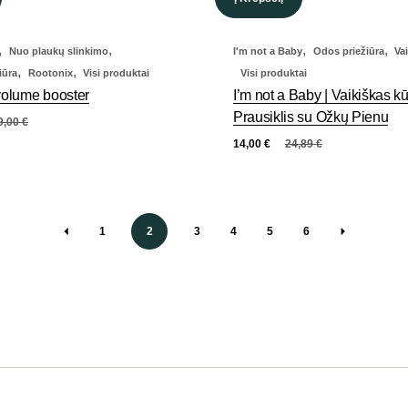
,
,
,
,
Nuo plaukų slinkimo
I'm not a Baby
Odos priežiūra
Va
,
,
iūra
Rootonix
Visi produktai
Visi produktai
olume booster
I’m not a Baby | Vaikiškas k
Prausiklis su Ožkų Pienu
9,00
€
14,00
€
24,89
€
1
2
3
4
5
6