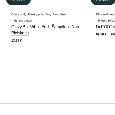
,
,
,
Crazy bull
Plaukų priežiūra
Šampūnai
Kiti produktai
Visi produktai
Plaukų priež
Crazy Bull White End | Šampūnas Nuo
Dr.ROOT v
Pleiskanų
99,50
€
19
13,95
€