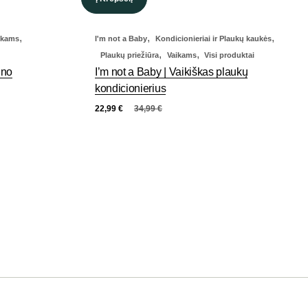
,
,
,
ikams
I'm not a Baby
Kondicionieriai ir Plaukų kaukės
,
,
Plaukų priežiūra
Vaikams
Visi produktai
ūno
I’m not a Baby | Vaikiškas plaukų
kondicionierius
22,99
€
34,99
€