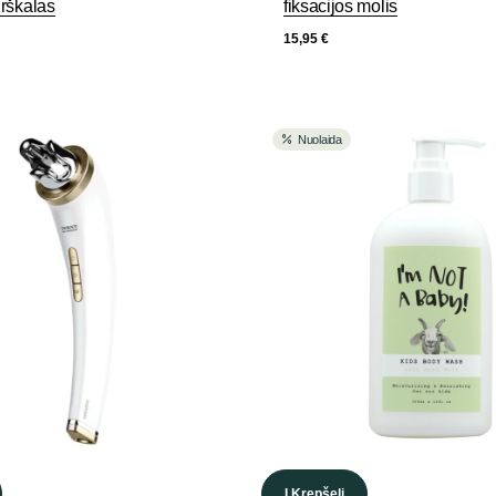
rškalas
fiksacijos molis
15,95
€
Nuolaida
Į Krepšelį