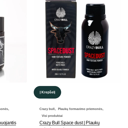
Į Krepšelį
,
,
,
monės
Crazy bull
Plaukų formavimo priemonės
Visi produktai
nuojantis
Crazy Bull Space dust | Plaukų