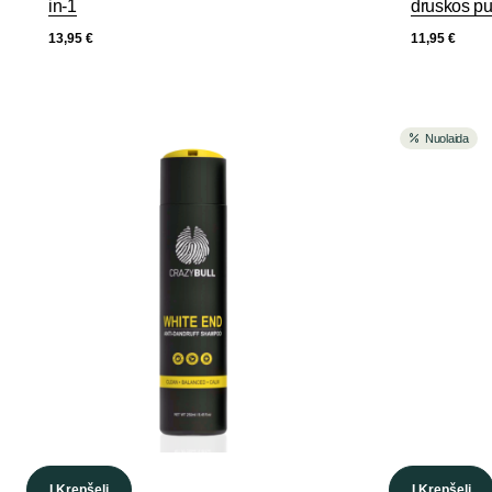
in-1
druskos pu
13,95
€
11,95
€
Nuolaida
Į Krepšelį
Į Krepšelį