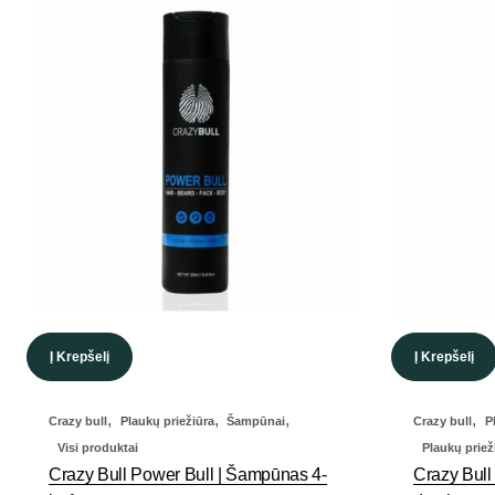
Į Krepšelį
Į Krepšelį
,
,
,
,
Crazy bull
Plaukų priežiūra
Šampūnai
Crazy bull
P
Visi produktai
Plaukų priež
Crazy Bull Power Bull | Šampūnas 4-
Crazy Bull 