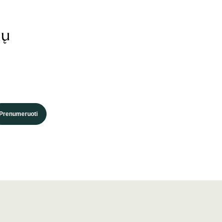
ių
Prenumeruoti