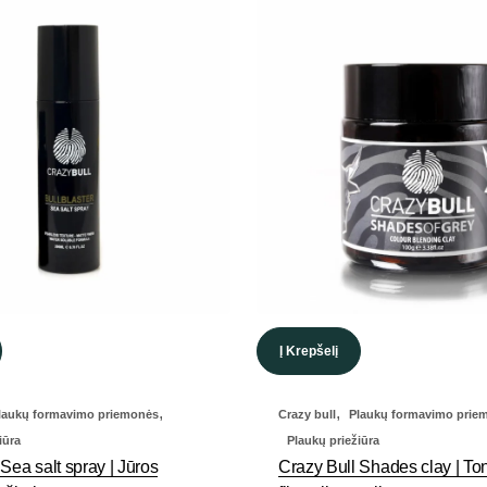
Į Krepšelį
,
,
laukų formavimo priemonės
Crazy bull
Plaukų formavimo prie
iūra
Plaukų priežiūra
Sea salt spray | Jūros
Crazy Bull Shades clay | To