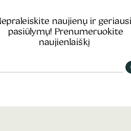
epraleiskite naujienų ir geriaus
pasiūlymų! Prenumeruokite
naujienlaiškį