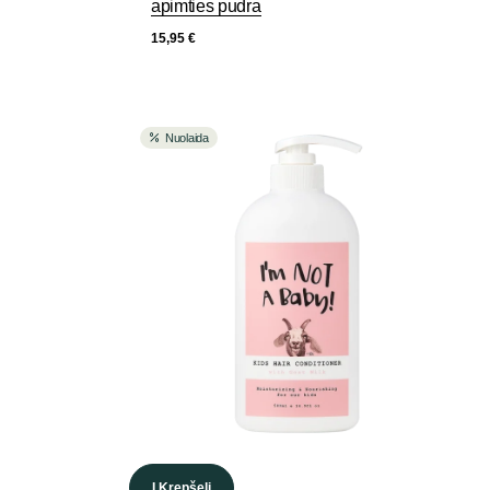
apimties pudra
15,95
€
Nuolaida
Į Krepšelį