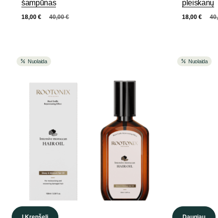
šampūnas
pleiskanų
18,00
€
40,00
€
18,00
€
40
Nuolaida
Nuolaida
Į Krepšelį
Daugiau