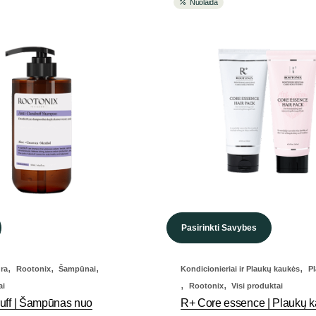
Nuolaida
Pasirinkti Savybes
,
,
,
,
ūra
Rootonix
Šampūnai
Kondicionieriai ir Plaukų kaukės
Pl
,
,
ai
Rootonix
Visi produktai
uff | Šampūnas nuo
R+ Core essence | Plaukų 