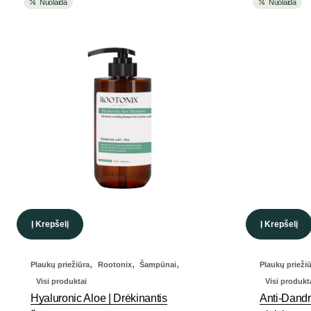
Nuolaida
Nuolaida
Į Krepšelį
Į Krepšelį
,
,
,
Plaukų priežiūra
Rootonix
Šampūnai
Plaukų prieži
Visi produktai
Visi produkt
Hyaluronic Aloe | Drėkinantis
Anti-Dandr