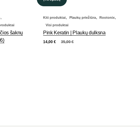
,
,
,
,
o
Kiti produktai
Plaukų priežiūra
Rootonix
produktai
Visi produktai
nčios šaknų
Pink Keratin | Plaukų dulksna
06)
14,00
€
35,00
€