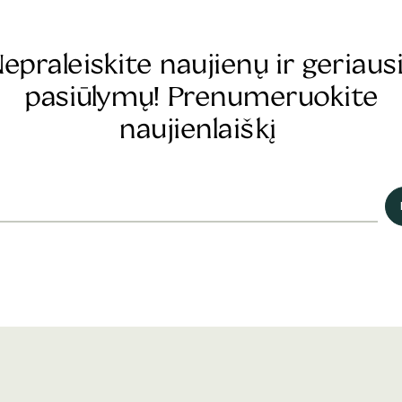
epraleiskite naujienų ir geriaus
pasiūlymų! Prenumeruokite
naujienlaiškį