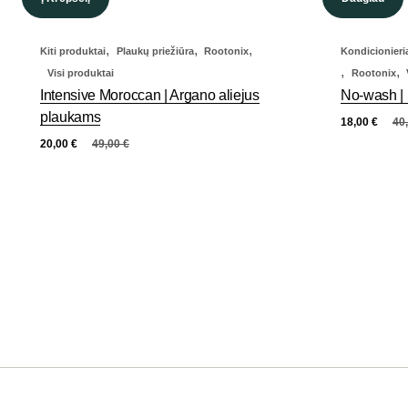
,
,
,
Kiti produktai
Plaukų priežiūra
Rootonix
Kondicionieria
,
,
Visi produktai
Rootonix
Intensive Moroccan | Argano aliejus
No-wash | 
plaukams
18,00
€
40
20,00
€
49,00
€