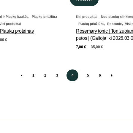
,
,
i ir Plaukų kaukės
Plaukų priežiūra
Kiti produktai
Nuo plaukų slinkim
,
,
Visi produktai
Plaukų priežiūra
Rootonix
Visi 
Plaukų proteinas
Rosemary tonic | Tonizuoja
putos | (Galioja iki 2026.03.
,00
€
7,00
€
35,00
€
1
2
3
4
5
6