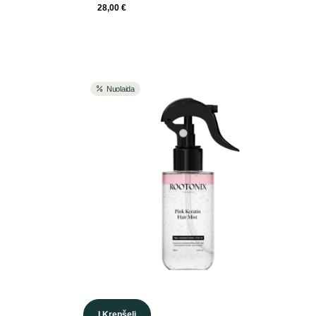
28,00
€
Nuolaida
Į Krepšelį