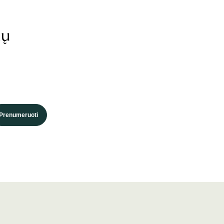
ių
Prenumeruoti