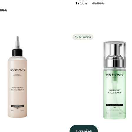
17,50
€
35,00
€
,00
€
Nuolaida
Į Krepšelį