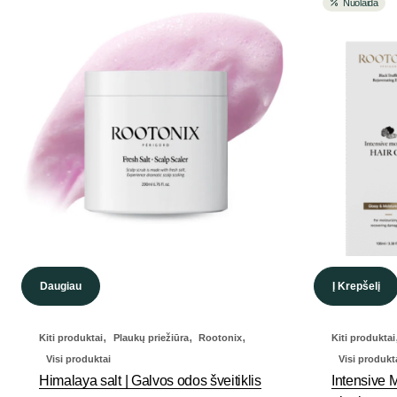
Nuolaida
Daugiau
Į Krepšelį
,
,
,
Kiti produktai
Plaukų priežiūra
Rootonix
Kiti produktai
Visi produktai
Visi produkt
Himalaya salt | Galvos odos šveitiklis
Intensive 