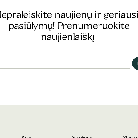
epraleiskite naujienų ir geriaus
pasiūlymų! Prenumeruokite
naujienlaiškį
Apie
Siuntimas ir
Slapukų