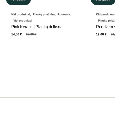
,
,
,
Kiti produktai
Plaukų priežiūra
Rootonix
Kiti produktai
Visi produktai
Plaukų priež
Pink Keratin | Plaukų dulksna
Root farm
14,00
€
35,00
€
12,00
€
29