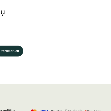
ių
Prenumeruoti
 politika