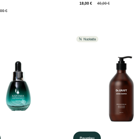
18,00
€
40,00
€
,00
€
Nuolaida
Daugiau