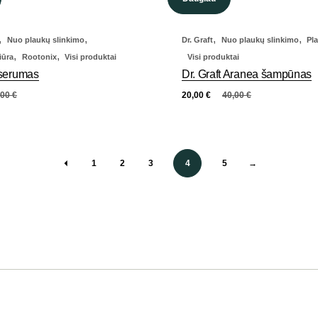
,
,
,
,
Nuo plaukų slinkimo
Dr. Graft
Nuo plaukų slinkimo
Pl
,
,
iūra
Rootonix
Visi produktai
Visi produktai
 serumas
Dr. Graft Aranea šampūnas
,00
€
20,00
€
40,00
€
1
2
3
4
5
→