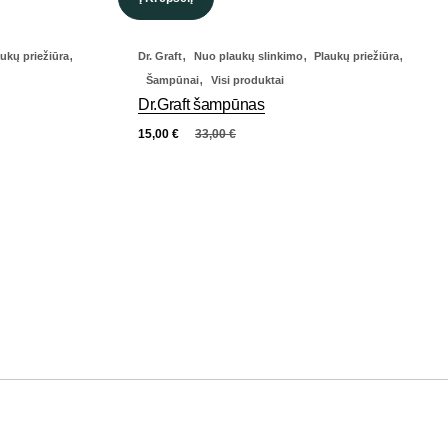
,
,
,
,
aukų priežiūra
Dr. Graft
Nuo plaukų slinkimo
Plaukų priežiūra
,
Šampūnai
Visi produktai
Dr.Graft šampūnas
15,00
€
33,00
€