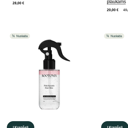
plaukams
28,00
€
20,00
€
49
Nuolaida
Nuolaida
Į Krepšelį
Į Krepšelį