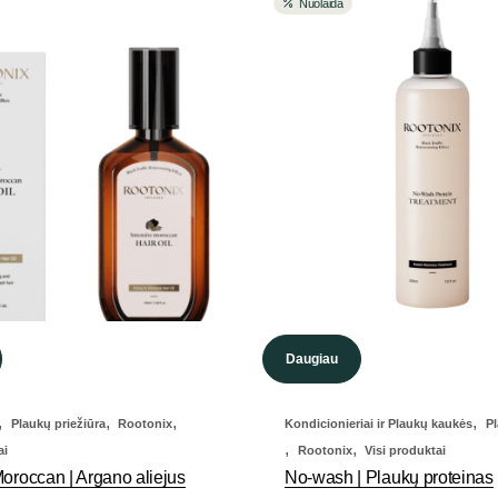
Nuolaida
Daugiau
,
,
,
,
Plaukų priežiūra
Rootonix
Kondicionieriai ir Plaukų kaukės
Pl
,
,
ai
Rootonix
Visi produktai
Moroccan | Argano aliejus
No-wash | Plaukų proteinas