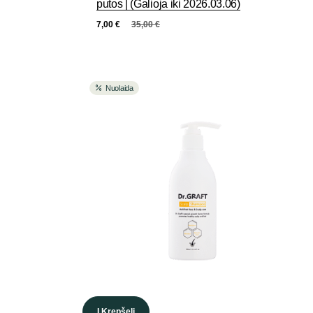
putos | (Galioja iki 2026.03.06)
7,00
€
35,00
€
Nuolaida
Į Krepšelį