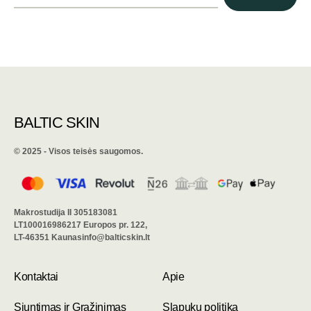
BALTIC SKIN
©️ 2025 - Visos teisės saugomos.
Makrostudija II 305183081
LT100016986217 Europos pr. 122,
LT-46351 Kaunasinfo@balticskin.lt
Kontaktai
Apie
Siuntimas ir Grąžinimas
Slapukų politika