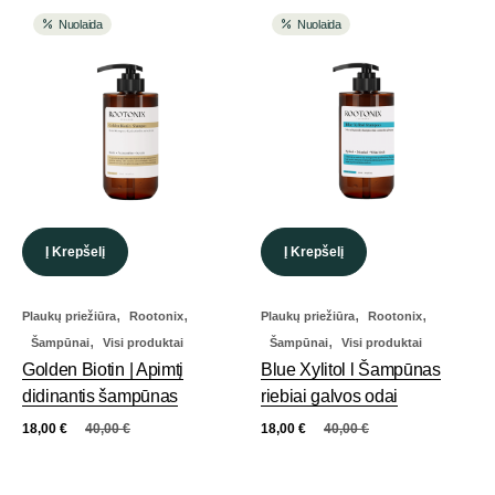
Nuolaida
Nuolaida
Į Krepšelį
Į Krepšelį
,
,
,
,
Plaukų priežiūra
Rootonix
Plaukų priežiūra
Rootonix
,
,
Šampūnai
Visi produktai
Šampūnai
Visi produktai
Golden Biotin | Apimtį
Blue Xylitol l Šampūnas
didinantis šampūnas
riebiai galvos odai
18,00
€
40,00
€
18,00
€
40,00
€