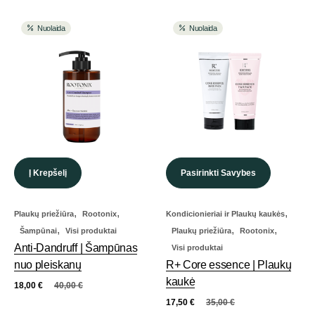
Nuolaida
Nuolaida
Į Krepšelį
Pasirinkti Savybes
,
,
,
Plaukų priežiūra
Rootonix
Kondicionieriai ir Plaukų kaukės
,
,
,
Šampūnai
Visi produktai
Plaukų priežiūra
Rootonix
Anti-Dandruff | Šampūnas
Visi produktai
nuo pleiskanų
R+ Core essence | Plaukų
kaukė
18,00
€
40,00
€
17,50
€
35,00
€