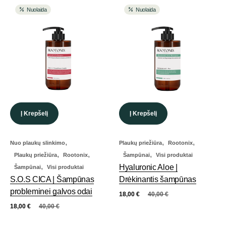
Nuolaida
Nuolaida
Į Krepšelį
Į Krepšelį
,
,
,
Nuo plaukų slinkimo
Plaukų priežiūra
Rootonix
,
,
,
Plaukų priežiūra
Rootonix
Šampūnai
Visi produktai
,
Hyaluronic Aloe |
Šampūnai
Visi produktai
S.O.S CICA | Šampūnas
Drėkinantis šampūnas
probleminei galvos odai
18,00
€
40,00
€
18,00
€
40,00
€