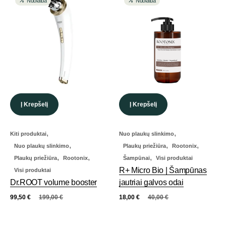
Nuolaida
Nuolaida
Į Krepšelį
Į Krepšelį
,
,
Kiti produktai
Nuo plaukų slinkimo
,
,
,
Nuo plaukų slinkimo
Plaukų priežiūra
Rootonix
,
,
,
Plaukų priežiūra
Rootonix
Šampūnai
Visi produktai
R+ Micro Bio | Šampūnas
Visi produktai
Dr.ROOT volume booster
jautriai galvos odai
99,50
€
199,00
€
18,00
€
40,00
€