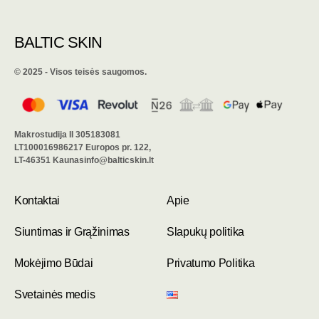
BALTIC SKIN
©️ 2025 - Visos teisės saugomos.
Makrostudija II 305183081
LT100016986217 Europos pr. 122,
LT-46351 Kaunasinfo@balticskin.lt
Kontaktai
Apie
Siuntimas ir Grąžinimas
Slapukų politika
Mokėjimo Būdai
Privatumo Politika
Svetainės medis