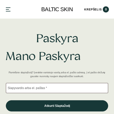
BALTIC SKIN
0
KREPŠELIS
Paskyra
Mano Paskyra
Pamiršote slaptažodį? Įveskite vartotojo vardą arba el. pašto adresą. Į el.pašto dėžutę
gausite nuorodą naujam slaptažodžiui susikurti.
Atkurti Slaptažodį