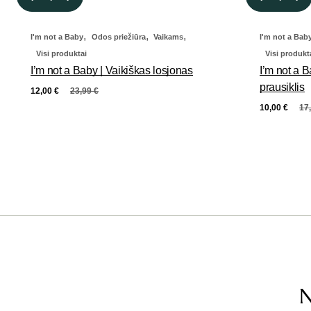
,
,
,
I'm not a Baby
Odos priežiūra
Vaikams
I'm not a Bab
Visi produktai
Visi produkt
I’m not a Baby | Vaikiškas losjonas
I’m not a B
prausiklis
12,00
€
23,99
€
10,00
€
17
N