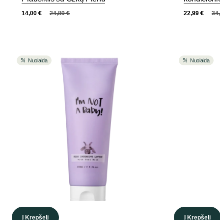
14,00
€
24,89
€
22,99
€
34
Nuolaida
Nuolaida
Į Krepšelį
Į Krepšelį