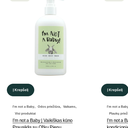
Į Krepšelį
Į Krepšelį
,
,
,
I'm not a Baby
Odos priežiūra
Vaikams
I'm not a Bab
Visi produktai
Plaukų priež
I’m not a Baby | Vaikiškas kūno
I’m not a 
Prausiklis su Ožkų Pienu
kondicioni