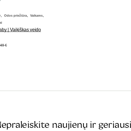
,
,
,
y
Odos priežiūra
Vaikams
ai
aby | Vaikiškas veido
,49
€
epraleiskite naujienų ir geriaus