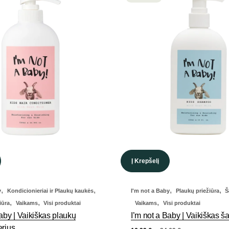
Į Krepšelį
,
,
,
,
y
Kondicionieriai ir Plaukų kaukės
I'm not a Baby
Plaukų priežiūra
Š
,
,
,
iūra
Vaikams
Visi produktai
Vaikams
Visi produktai
Baby | Vaikiškas plaukų
I’m not a Baby | Vaikiškas 
erius