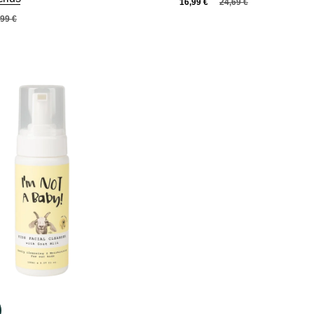
16,99
€
24,69
€
,99
€