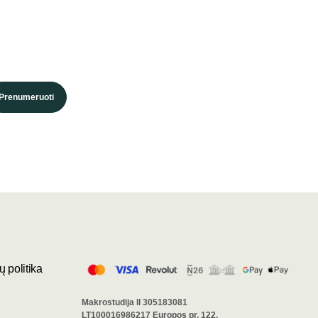
Prenumeruoti
 politika
Makrostudija II 305183081
LT100016986217 Europos pr. 122,