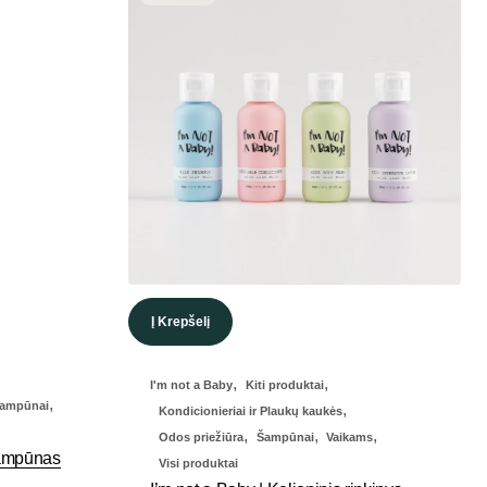
Į Krepšelį
,
,
I'm not a Baby
Kiti produktai
,
ampūnai
,
Kondicionieriai ir Plaukų kaukės
,
,
,
Odos priežiūra
Šampūnai
Vaikams
šampūnas
Visi produktai