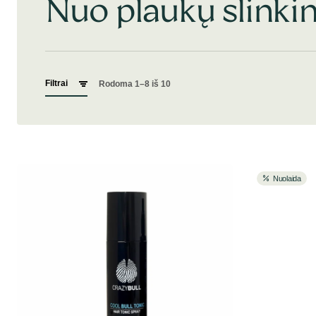
Nuo plaukų slink
Filtrai
Rodoma 1–8 iš 10
Nuolaida