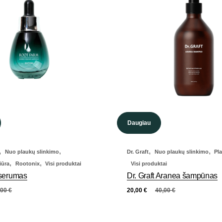
Daugiau
,
,
,
,
Nuo plaukų slinkimo
Dr. Graft
Nuo plaukų slinkimo
Pl
,
,
iūra
Rootonix
Visi produktai
Visi produktai
 serumas
Dr. Graft Aranea šampūnas
,00
€
20,00
€
40,00
€