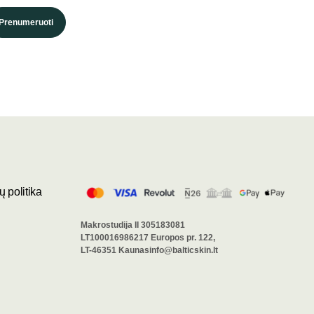
Prenumeruoti
 politika
Makrostudija II 305183081
LT100016986217 Europos pr. 122,
LT-46351 Kaunasinfo@balticskin.lt