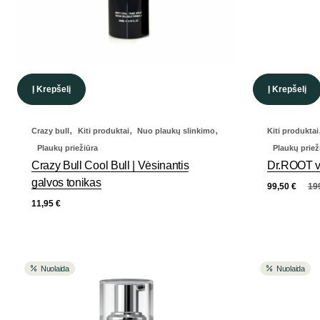
Į Krepšelį
Į Krepšelį
,
,
,
Crazy bull
Kiti produktai
Nuo plaukų slinkimo
Kiti produktai
Plaukų priežiūra
Plaukų priež
Crazy Bull Cool Bull | Vėsinantis
Dr.ROOT v
galvos tonikas
99,50
€
19
11,95
€
Nuolaida
Nuolaida