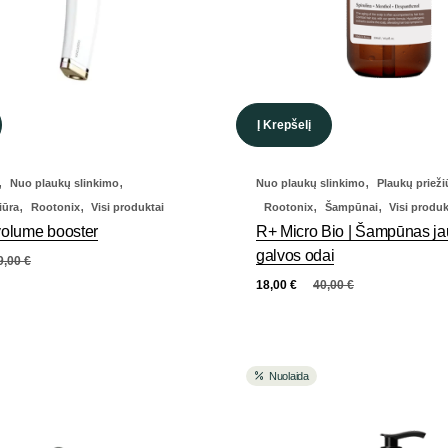
Į Krepšelį
,
,
,
Nuo plaukų slinkimo
Nuo plaukų slinkimo
Plaukų prieži
,
,
,
,
iūra
Rootonix
Visi produktai
Rootonix
Šampūnai
Visi produk
olume booster
R+ Micro Bio | Šampūnas jau
galvos odai
9,00
€
18,00
€
40,00
€
Nuolaida