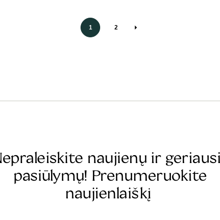
1
2
epraleiskite naujienų ir geriaus
pasiūlymų! Prenumeruokite
naujienlaiškį