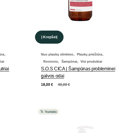
Į Krepšelį
,
,
,
ūra
Nuo plaukų slinkimo
Plaukų priežiūra
,
,
tai
Rootonix
Šampūnai
Visi produktai
triai
S.O.S CICA | Šampūnas probleminei
galvos odai
18,00
€
40,00
€
Nuolaida