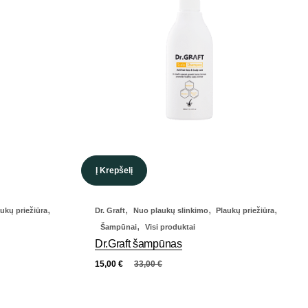
Į Krepšelį
,
,
,
,
aukų priežiūra
Dr. Graft
Nuo plaukų slinkimo
Plaukų priežiūra
,
Šampūnai
Visi produktai
Dr.Graft šampūnas
15,00
€
33,00
€