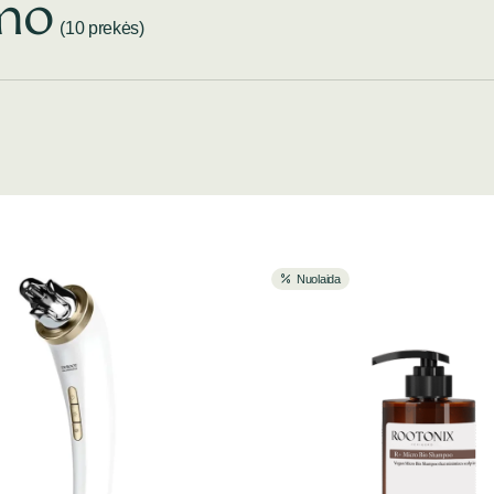
imo
(10 prekės)
Nuolaida