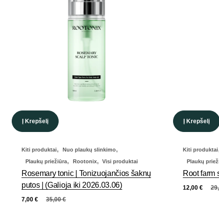
Į Krepšelį
Į Krepšelį
,
,
Kiti produktai
Nuo plaukų slinkimo
Kiti produktai
,
,
Plaukų priežiūra
Rootonix
Visi produktai
Plaukų priež
Rosemary tonic | Tonizuojančios šaknų
Root farm
putos | (Galioja iki 2026.03.06)
12,00
€
29
7,00
€
35,00
€