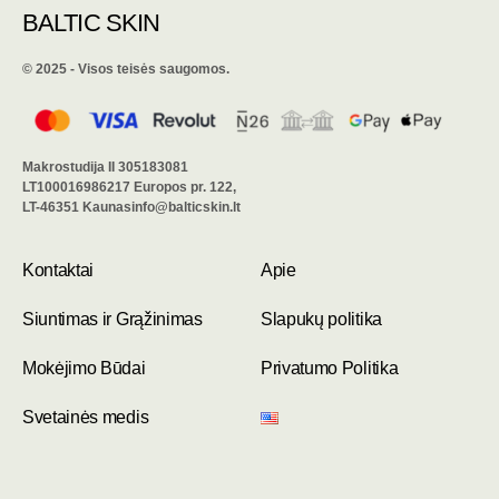
BALTIC SKIN
©️ 2025 - Visos teisės saugomos.
Makrostudija II 305183081
LT100016986217 Europos pr. 122,
LT-46351 Kaunasinfo@balticskin.lt
Kontaktai
Apie
Siuntimas ir Grąžinimas
Slapukų politika
Mokėjimo Būdai
Privatumo Politika
Svetainės medis