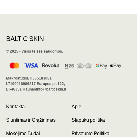
BALTIC SKIN
©️ 2025 - Visos teisės saugomos.
Makrostudija II 305183081
LT100016986217 Europos pr. 122,
LT-46351 Kaunasinfo@balticskin.lt
Kontaktai
Apie
Siuntimas ir Grąžinimas
Slapukų politika
Mokėjimo Būdai
Privatumo Politika