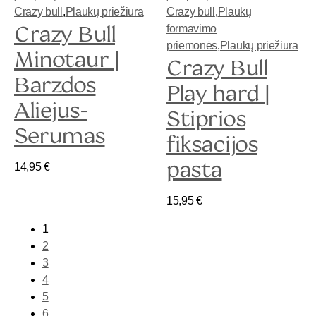
Crazy bull
,
Plaukų priežiūra
Crazy bull
,
Plaukų
Crazy Bull
formavimo
priemonės
,
Plaukų priežiūra
Minotaur |
Crazy Bull
Barzdos
Play hard |
Aliejus-
Stiprios
Serumas
fiksacijos
pasta
14,95
€
15,95
€
1
2
3
4
5
6