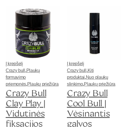
Į krepšelį
Į krepšelį
Crazy bull
,
Plaukų
Crazy bull
,
Kiti
formavimo
produktai
,
Nuo plaukų
priemonės
,
Plaukų priežiūra
slinkimo
,
Plaukų priežiūra
Crazy Bull
Crazy Bull
Clay Play |
Cool Bull |
Vidutinės
Vėsinantis
fiksacijos
galvos