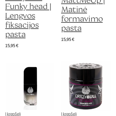
Funky head |
Matinė
Lengvos
formavimo
fiksacijos
pasta
pasta
15,95
€
15,95
€
Į krepšelį
Į krepšelį