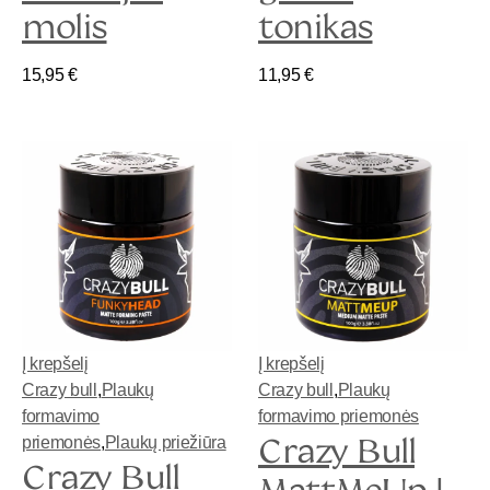
molis
tonikas
15,95
€
11,95
€
Į krepšelį
Į krepšelį
Crazy bull
,
Plaukų
Crazy bull
,
Plaukų
formavimo
formavimo priemonės
Crazy Bull
priemonės
,
Plaukų priežiūra
Crazy Bull
MattMeUp |