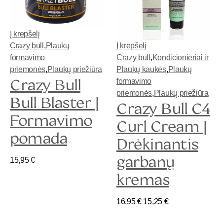
Į krepšelį
Crazy bull
,
Plaukų
Į krepšelį
formavimo
Crazy bull
,
Kondicionieriai ir
priemonės
,
Plaukų priežiūra
Plaukų kaukės
,
Plaukų
Crazy Bull
formavimo
priemonės
,
Plaukų priežiūra
Bull Blaster |
Crazy Bull C4
Formavimo
Curl Cream |
pomada
Drėkinantis
garbanų
15,95
€
kremas
16,95
€
15,25
€