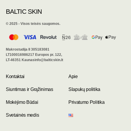
BALTIC SKIN
©️ 2025 - Visos teisės saugomos.
Makrostudija II 305183081
LT100016986217 Europos pr. 122,
LT-46351 Kaunasinfo@balticskin.lt
Kontaktai
Apie
Siuntimas ir Grąžinimas
Slapukų politika
Mokėjimo Būdai
Privatumo Politika
Svetainės medis