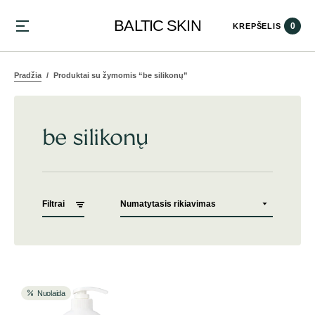
BALTIC SKIN
0
KREPŠELIS
Pradžia
Produktai su žymomis “be silikonų”
be silikonų
Filtrai
Nuolaida