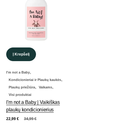
Į Krepšelį
,
I'm not a Baby
,
Kondicionieriai ir Plaukų kaukės
,
,
Plaukų priežiūra
Vaikams
Visi produktai
I’m not a Baby | Vaikiškas
plaukų kondicionierius
22,99
€
34,99
€