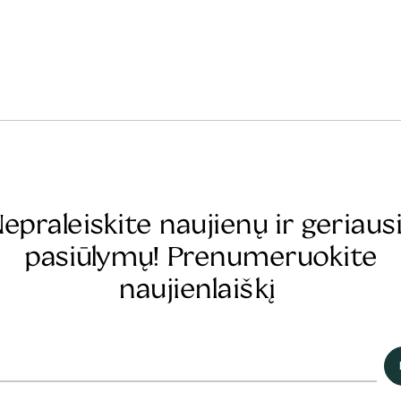
epraleiskite naujienų ir geriaus
pasiūlymų! Prenumeruokite
naujienlaiškį