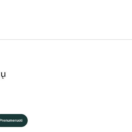
ių
Prenumeruoti