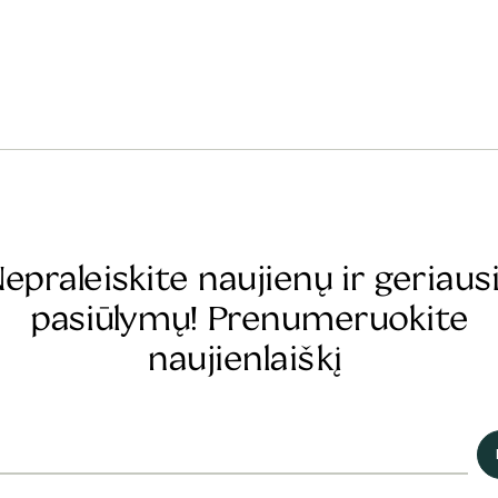
epraleiskite naujienų ir geriaus
pasiūlymų! Prenumeruokite
naujienlaiškį