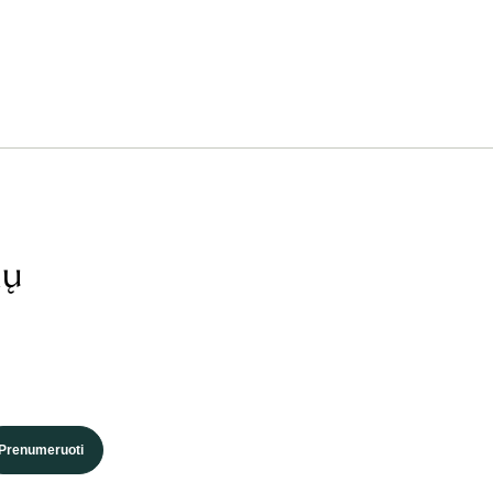
ių
Prenumeruoti