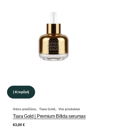
Į Krepšelį
,
,
Odos priežiūra
Tiara Gold
Visi produktai
Tiara Gold | Premium Bifida serumas
63,00
€