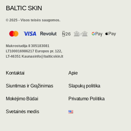
BALTIC SKIN
©️ 2025 - Visos teisės saugomos.
Makrostudija II 305183081
LT100016986217 Europos pr. 122,
LT-46351 Kaunasinfo@balticskin.lt
Kontaktai
Apie
Siuntimas ir Grąžinimas
Slapukų politika
Mokėjimo Būdai
Privatumo Politika
Svetainės medis