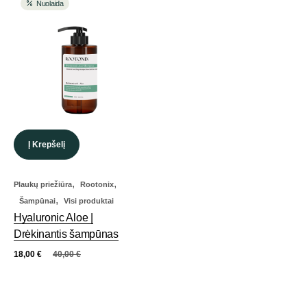
Nuolaida
Į Krepšelį
,
,
Plaukų priežiūra
Rootonix
,
Šampūnai
Visi produktai
Hyaluronic Aloe |
Drėkinantis šampūnas
18,00
€
40,00
€