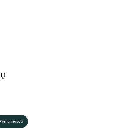
ių
Prenumeruoti