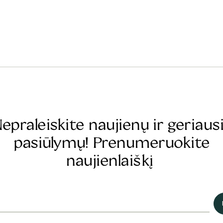
epraleiskite naujienų ir geriaus
pasiūlymų! Prenumeruokite
naujienlaiškį