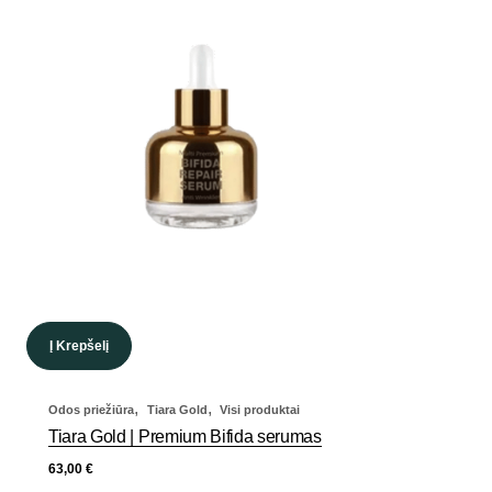
Į Krepšelį
,
,
Odos priežiūra
Tiara Gold
Visi produktai
Tiara Gold | Premium Bifida serumas
63,00
€