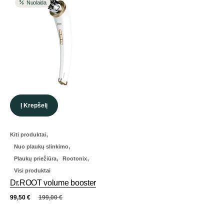
Nuolaida
Į Krepšelį
,
Kiti produktai
,
Nuo plaukų slinkimo
,
,
Plaukų priežiūra
Rootonix
Visi produktai
Dr.ROOT volume booster
99,50
€
199,00
€