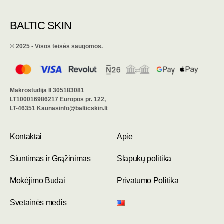
BALTIC SKIN
©️ 2025 - Visos teisės saugomos.
Makrostudija II 305183081
LT100016986217 Europos pr. 122,
LT-46351 Kaunasinfo@balticskin.lt
Kontaktai
Apie
Siuntimas ir Grąžinimas
Slapukų politika
Mokėjimo Būdai
Privatumo Politika
Svetainės medis