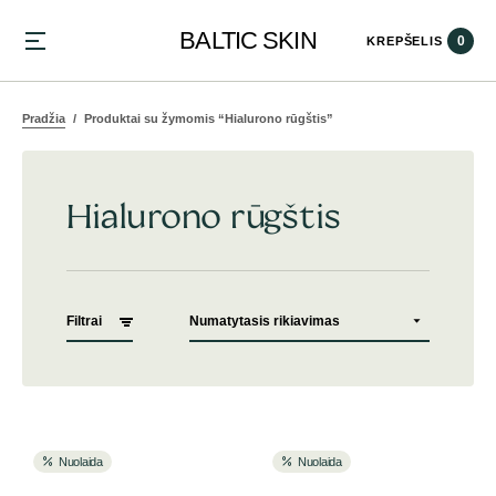
BALTIC SKIN
0
KREPŠELIS
Pradžia
Produktai su žymomis “Hialurono rūgštis”
Hialurono rūgštis
Filtrai
Nuolaida
Nuolaida