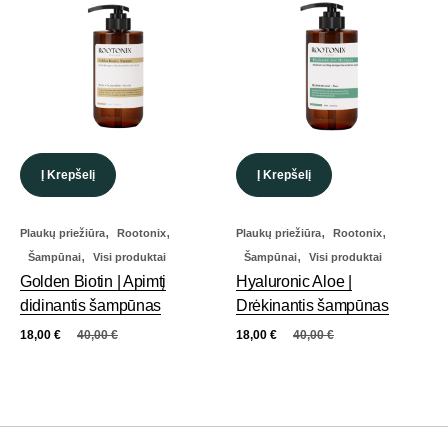
Į Krepšelį
Į Krepšelį
,
,
,
,
Plaukų priežiūra
Rootonix
Plaukų priežiūra
Rootonix
,
,
Šampūnai
Visi produktai
Šampūnai
Visi produktai
Golden Biotin | Apimtį
Hyaluronic Aloe |
didinantis šampūnas
Drėkinantis šampūnas
18,00
€
40,00
€
18,00
€
40,00
€