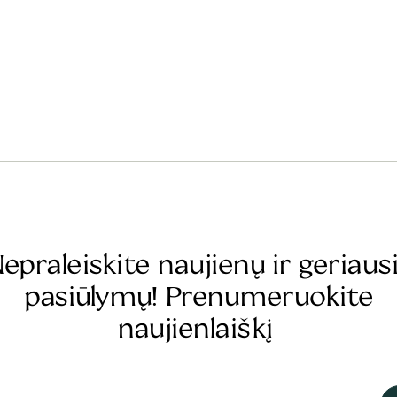
epraleiskite naujienų ir geriaus
pasiūlymų! Prenumeruokite
naujienlaiškį