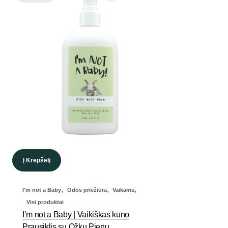
Į Krepšelį
,
,
,
I'm not a Baby
Odos priežiūra
Vaikams
Visi produktai
I’m not a Baby | Vaikiškas kūno
Prausiklis su Ožkų Pienu