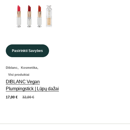
Pasirinkti Savybes
,
,
Diblanc
Kosmetika
Visi produktai
DIBLANC Vegan
Plumpingstick | Lūpų dažai
17,00
€
32,00
€