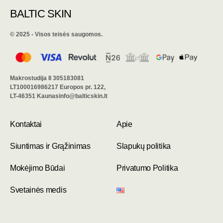
BALTIC SKIN
©️ 2025 - Visos teisės saugomos.
Makrostudija II 305183081
LT100016986217 Europos pr. 122,
LT-46351 Kaunasinfo@balticskin.lt
Kontaktai
Apie
Siuntimas ir Grąžinimas
Slapukų politika
Mokėjimo Būdai
Privatumo Politika
Svetainės medis