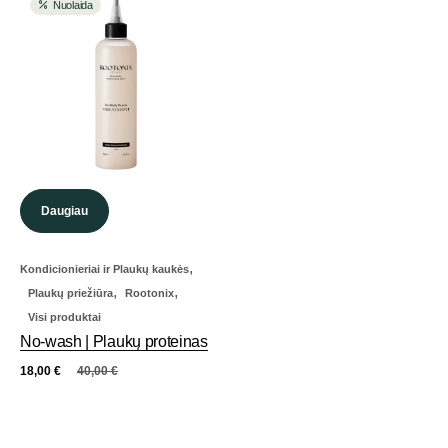
Nuolaida
Daugiau
,
Kondicionieriai ir Plaukų kaukės
,
,
Plaukų priežiūra
Rootonix
Visi produktai
No-wash | Plaukų proteinas
18,00
€
40,00
€