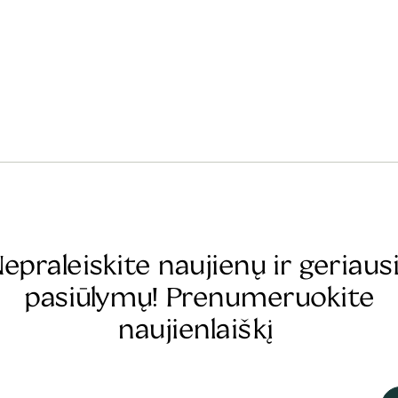
epraleiskite naujienų ir geriaus
pasiūlymų! Prenumeruokite
naujienlaiškį