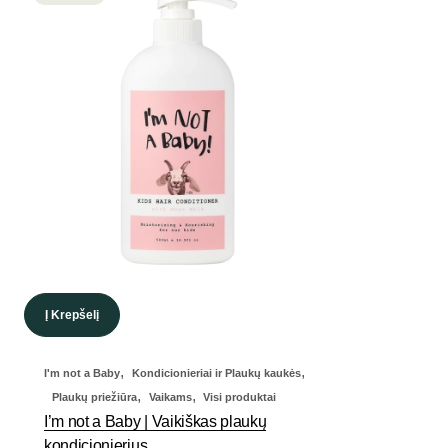
Į Krepšelį
,
,
I'm not a Baby
Kondicionieriai ir Plaukų kaukės
,
,
Plaukų priežiūra
Vaikams
Visi produktai
I’m not a Baby | Vaikiškas plaukų
kondicionierius