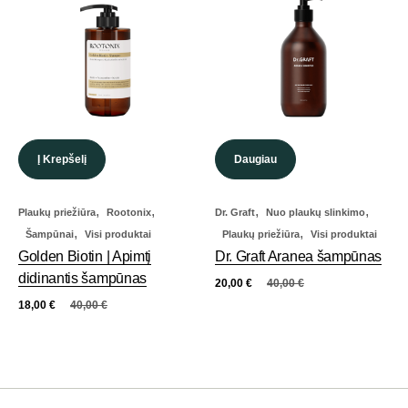
Į Krepšelį
Daugiau
,
,
,
,
Plaukų priežiūra
Rootonix
Dr. Graft
Nuo plaukų slinkimo
,
,
Šampūnai
Visi produktai
Plaukų priežiūra
Visi produktai
Golden Biotin | Apimtį
Dr. Graft Aranea šampūnas
didinantis šampūnas
20,00
€
40,00
€
18,00
€
40,00
€