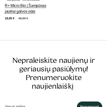
R+ Micro Bio | Šampūnas
jautriai galvos odai
18,00
€
40,00
€
Nepraleiskite naujienų ir
geriausių pasiūlymų!
Prenumeruokite
naujienlaiškį
Prenumeruoti