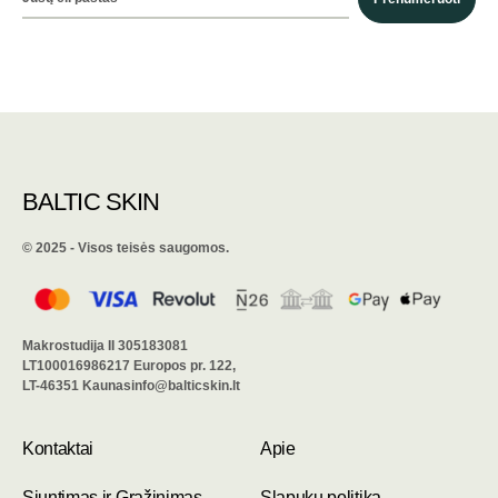
BALTIC SKIN
©️ 2025 - Visos teisės saugomos.
Makrostudija II 305183081
LT100016986217 Europos pr. 122,
LT-46351 Kaunasinfo@balticskin.lt
Kontaktai
Apie
Siuntimas ir Grąžinimas
Slapukų politika