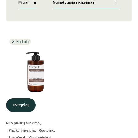
Filtrai
Nuolaida
Į Krepšelį
,
Nuo plaukų slinkimo
,
,
Plaukų priežiūra
Rootonix
,
Šampūnai
Visi produktai