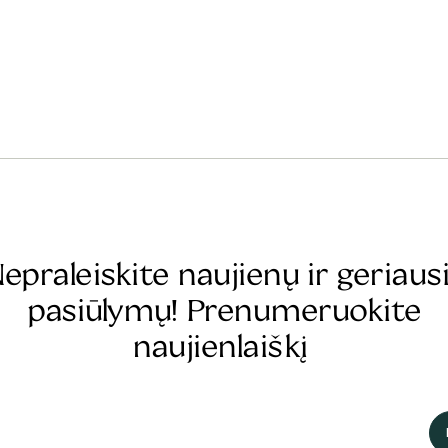
epraleiskite naujienų ir geriaus
pasiūlymų! Prenumeruokite
naujienlaiškį