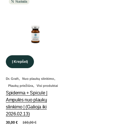
Nuolaida
Į Krepšelį
,
,
Dr. Graft
Nuo plaukų slinkimo
,
Plaukų priežiūra
Visi produktai
Spiderma + Spicule |
Ampulės nuo plaukų
slinkimo | (Galioja iki
2026.02.13)
30,00
€
160,00
€