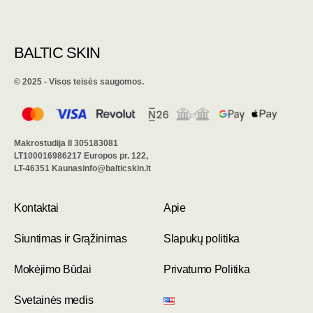
BALTIC SKIN
©️ 2025 - Visos teisės saugomos.
Makrostudija II 305183081
LT100016986217 Europos pr. 122,
LT-46351 Kaunasinfo@balticskin.lt
Kontaktai
Apie
Siuntimas ir Grąžinimas
Slapukų politika
Mokėjimo Būdai
Privatumo Politika
Svetainės medis