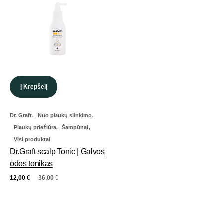
Į Krepšelį
,
,
Dr. Graft
Nuo plaukų slinkimo
,
,
Plaukų priežiūra
Šampūnai
Visi produktai
Dr.Graft scalp Tonic | Galvos
odos tonikas
12,00
€
36,00
€