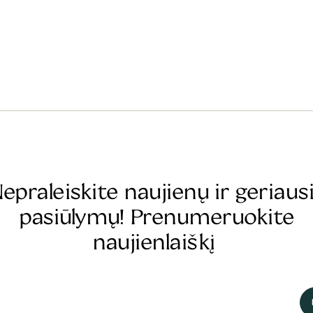
epraleiskite naujienų ir geriaus
pasiūlymų! Prenumeruokite
naujienlaiškį