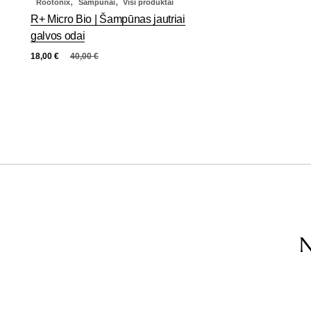
,
,
Rootonix
Šampūnai
Visi produktai
R+ Micro Bio | Šampūnas jautriai
galvos odai
18,00
€
40,00
€
N