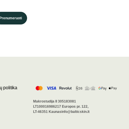
Prenumeruoti
 politika
Makrostudija II 305183081
LT100016986217 Europos pr. 122,
LT-46351 Kaunasinfo@balticskin.lt