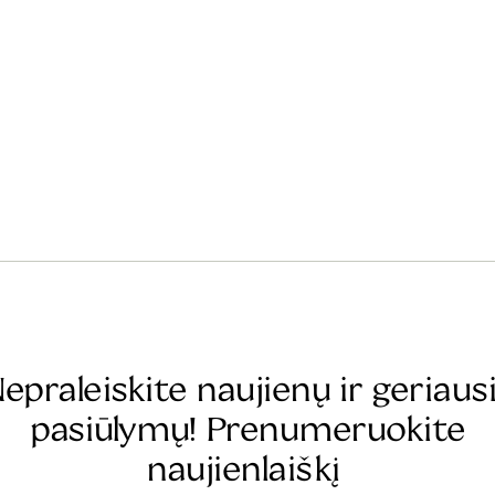
epraleiskite naujienų ir geriaus
pasiūlymų! Prenumeruokite
naujienlaiškį