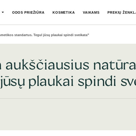
ODOS PRIEŽIŪRA
KOSMETIKA
VAIKAMS
PREKIŲ ŽENKL
metikos standartus. Tegul jūsų plaukai spindi sveikata”
a aukščiausius natūra
jūsų plaukai spindi sv