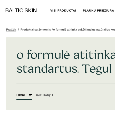
BALTIC SKIN
VISI PRODUKTAI
PLAUKŲ PRIEŽIŪRA
Pradžia
Produktai su žymomis “o formulė atitinka aukščiausius natūralios kos
o formulė atitink
standartus. Tegul 
Filtrai
Rezultatų: 1