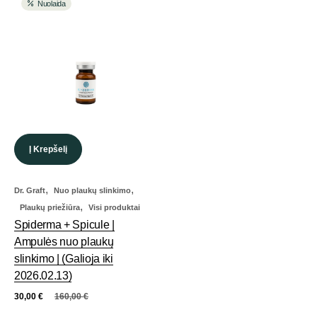
Nuolaida
Į Krepšelį
,
,
Dr. Graft
Nuo plaukų slinkimo
,
Plaukų priežiūra
Visi produktai
Spiderma + Spicule |
Ampulės nuo plaukų
slinkimo | (Galioja iki
2026.02.13)
30,00
€
160,00
€