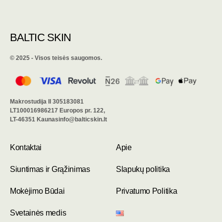
BALTIC SKIN
©️ 2025 - Visos teisės saugomos.
Makrostudija II 305183081
LT100016986217 Europos pr. 122,
LT-46351 Kaunasinfo@balticskin.lt
Kontaktai
Apie
Siuntimas ir Grąžinimas
Slapukų politika
Mokėjimo Būdai
Privatumo Politika
Svetainės medis