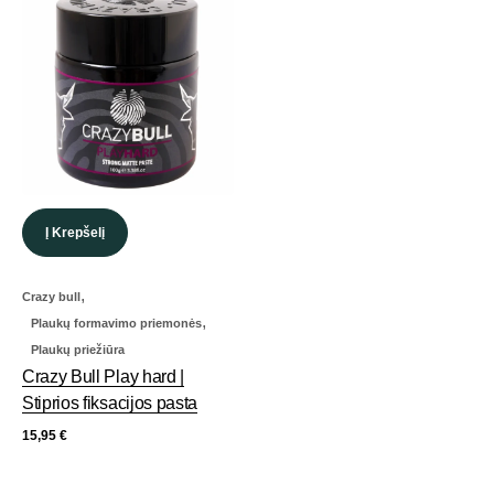
Į Krepšelį
,
Crazy bull
,
Plaukų formavimo priemonės
Plaukų priežiūra
Crazy Bull Play hard |
Stiprios fiksacijos pasta
15,95
€