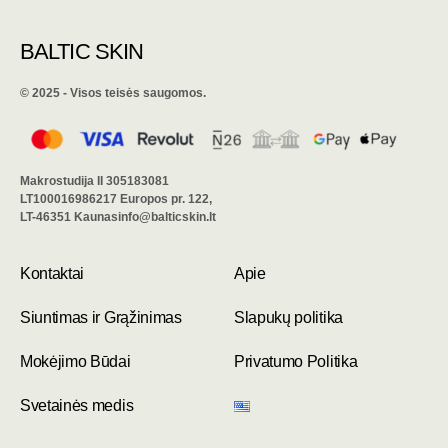
BALTIC SKIN
©️ 2025 - Visos teisės saugomos.
Makrostudija II 305183081
LT100016986217 Europos pr. 122,
LT-46351 Kaunasinfo@balticskin.lt
Kontaktai
Apie
Siuntimas ir Grąžinimas
Slapukų politika
Mokėjimo Būdai
Privatumo Politika
Svetainės medis