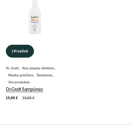
Į Krepšelį
,
,
Dr. Graft
Nuo plaukų slinkimo
,
,
Plaukų priežiūra
Šampūnai
Visi produktai
Dr.Graft šampūnas
15,00
€
33,00
€