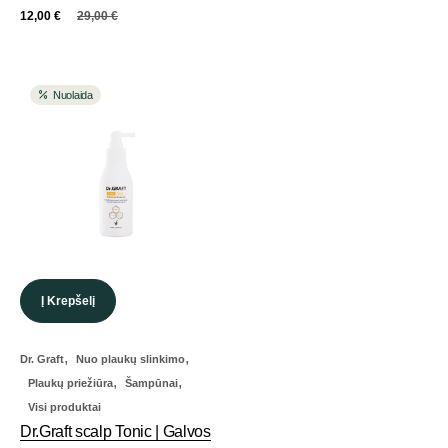
12,00
€
29,00
€
Nuolaida
Į Krepšelį
,
,
Dr. Graft
Nuo plaukų slinkimo
,
,
Plaukų priežiūra
Šampūnai
Visi produktai
Dr.Graft scalp Tonic | Galvos