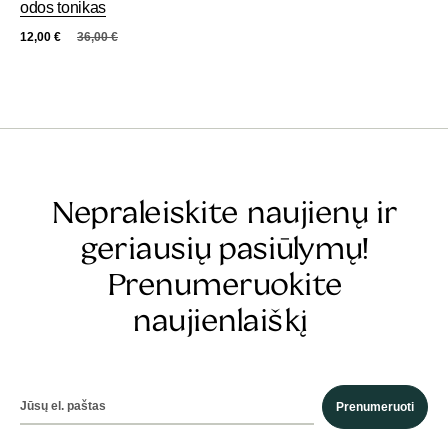
odos tonikas
12,00
€
36,00
€
Nepraleiskite naujienų ir
geriausių pasiūlymų!
Prenumeruokite
naujienlaiškį
Prenumeruoti