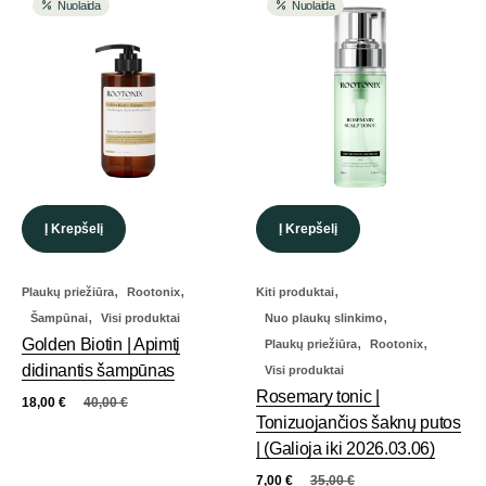
Nuolaida
Nuolaida
Į Krepšelį
Į Krepšelį
,
,
,
Plaukų priežiūra
Rootonix
Kiti produktai
,
,
Šampūnai
Visi produktai
Nuo plaukų slinkimo
,
,
Golden Biotin | Apimtį
Plaukų priežiūra
Rootonix
didinantis šampūnas
Visi produktai
Rosemary tonic |
18,00
€
40,00
€
Tonizuojančios šaknų putos
| (Galioja iki 2026.03.06)
7,00
€
35,00
€