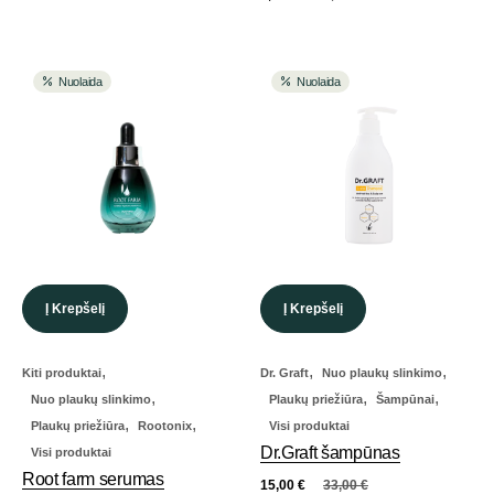
Nuolaida
Nuolaida
Į Krepšelį
Į Krepšelį
,
,
,
Kiti produktai
Dr. Graft
Nuo plaukų slinkimo
,
,
,
Nuo plaukų slinkimo
Plaukų priežiūra
Šampūnai
,
,
Plaukų priežiūra
Rootonix
Visi produktai
Dr.Graft šampūnas
Visi produktai
Root farm serumas
15,00
€
33,00
€