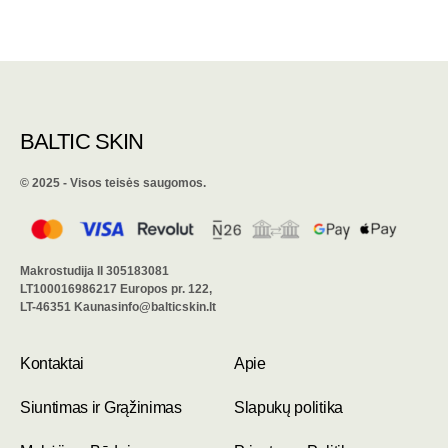
BALTIC SKIN
©️ 2025 - Visos teisės saugomos.
Makrostudija II 305183081
LT100016986217 Europos pr. 122,
LT-46351 Kaunasinfo@balticskin.lt
Kontaktai
Apie
Siuntimas ir Grąžinimas
Slapukų politika