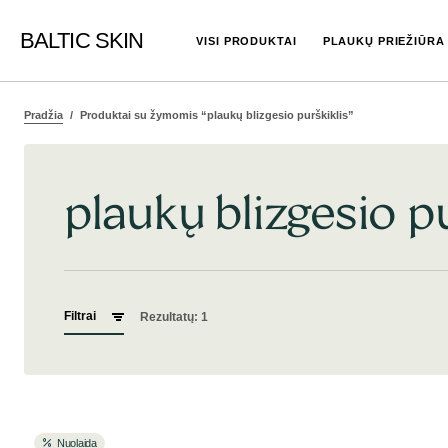
BALTIC SKIN
VISI PRODUKTAI
PLAUKŲ PRIEŽIŪRA
Pradžia
Produktai su žymomis “plaukų blizgesio purškiklis”
plaukų blizgesio p
Filtrai
Rezultatų: 1
Nuolaida