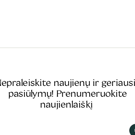
epraleiskite naujienų ir geriaus
pasiūlymų! Prenumeruokite
naujienlaiškį