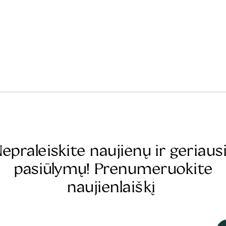
epraleiskite naujienų ir geriaus
pasiūlymų! Prenumeruokite
naujienlaiškį