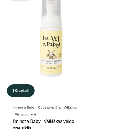
Į Krepšelį
,
,
,
I'm not a Baby
Odos priežiūra
Vaikams
Visi produktai
I’m not a Baby | Vaikiškas veido
prausiklis