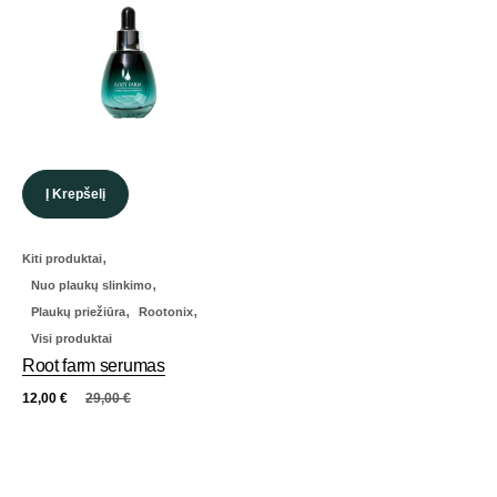
Į Krepšelį
,
Kiti produktai
,
Nuo plaukų slinkimo
,
,
Plaukų priežiūra
Rootonix
Visi produktai
Root farm serumas
12,00
€
29,00
€