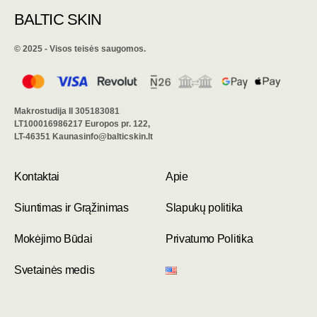
BALTIC SKIN
©️ 2025 - Visos teisės saugomos.
Makrostudija II 305183081
LT100016986217 Europos pr. 122,
LT-46351 Kaunasinfo@balticskin.lt
Kontaktai
Apie
Siuntimas ir Grąžinimas
Slapukų politika
Mokėjimo Būdai
Privatumo Politika
Svetainės medis