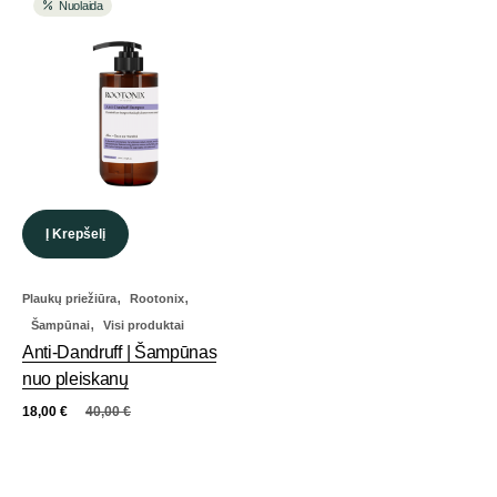
Nuolaida
Į Krepšelį
,
,
Plaukų priežiūra
Rootonix
,
Šampūnai
Visi produktai
Anti-Dandruff | Šampūnas
nuo pleiskanų
18,00
€
40,00
€