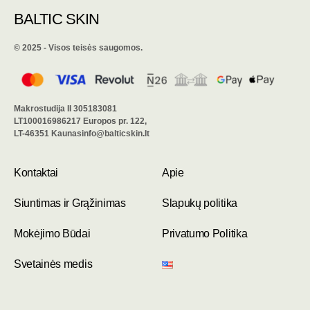
BALTIC SKIN
©️ 2025 - Visos teisės saugomos.
Makrostudija II 305183081
LT100016986217 Europos pr. 122,
LT-46351 Kaunasinfo@balticskin.lt
Kontaktai
Apie
Siuntimas ir Grąžinimas
Slapukų politika
Mokėjimo Būdai
Privatumo Politika
Svetainės medis