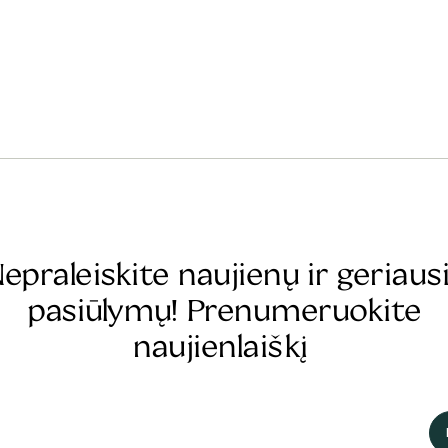
epraleiskite naujienų ir geriaus
pasiūlymų! Prenumeruokite
naujienlaiškį