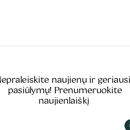
epraleiskite naujienų ir geriaus
pasiūlymų! Prenumeruokite
naujienlaiškį