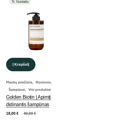
Nuolaida
Į Krepšelį
,
,
Plaukų priežiūra
Rootonix
,
Šampūnai
Visi produktai
Golden Biotin | Apimtį
didinantis šampūnas
18,00
€
40,00
€