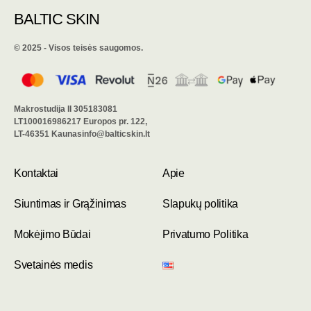
BALTIC SKIN
©️ 2025 - Visos teisės saugomos.
Makrostudija II 305183081
LT100016986217 Europos pr. 122,
LT-46351 Kaunasinfo@balticskin.lt
Kontaktai
Apie
Siuntimas ir Grąžinimas
Slapukų politika
Mokėjimo Būdai
Privatumo Politika
Svetainės medis