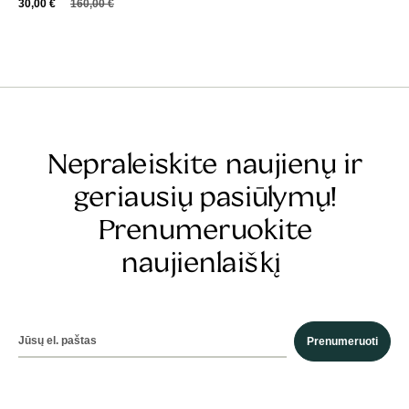
30,00
€
160,00
€
Nepraleiskite naujienų ir
geriausių pasiūlymų!
Prenumeruokite
naujienlaiškį
Prenumeruoti