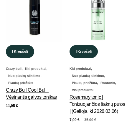
Į Krepšelį
Į Krepšelį
,
,
,
Crazy bull
Kiti produktai
Kiti produktai
,
,
Nuo plaukų slinkimo
Nuo plaukų slinkimo
,
,
Plaukų priežiūra
Plaukų priežiūra
Rootonix
Crazy Bull Cool Bull |
Visi produktai
Vėsinantis galvos tonikas
Rosemary tonic |
Tonizuojančios šaknų putos
11,95
€
| (Galioja iki 2026.03.06)
7,00
€
35,00
€