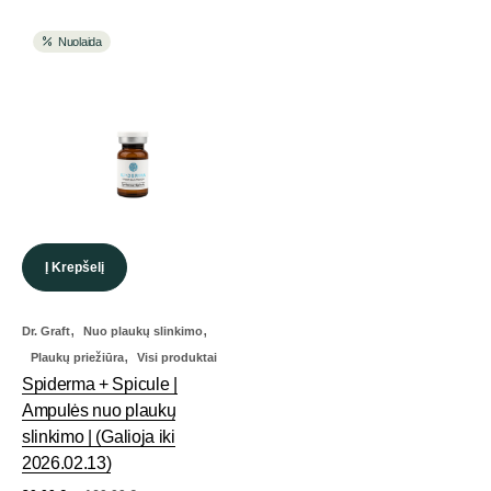
Nuolaida
Į Krepšelį
,
,
Dr. Graft
Nuo plaukų slinkimo
,
Plaukų priežiūra
Visi produktai
Spiderma + Spicule |
Ampulės nuo plaukų
slinkimo | (Galioja iki
2026.02.13)