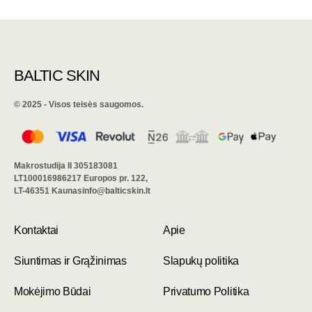
BALTIC SKIN
©️ 2025 - Visos teisės saugomos.
Makrostudija II 305183081
LT100016986217 Europos pr. 122,
LT-46351 Kaunasinfo@balticskin.lt
Kontaktai
Apie
Siuntimas ir Grąžinimas
Slapukų politika
Mokėjimo Būdai
Privatumo Politika