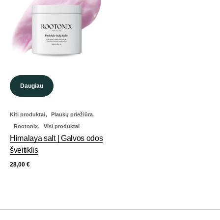
Daugiau
,
,
Kiti produktai
Plaukų priežiūra
,
Rootonix
Visi produktai
Himalaya salt | Galvos odos
šveitiklis
28,00
€