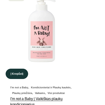
Į Krepšelį
,
,
I'm not a Baby
Kondicionieriai ir Plaukų kaukės
,
,
Plaukų priežiūra
Vaikams
Visi produktai
I’m not a Baby | Vaikiškas plaukų
kondicionierius