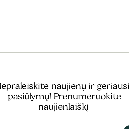
epraleiskite naujienų ir geriaus
pasiūlymų! Prenumeruokite
naujienlaiškį