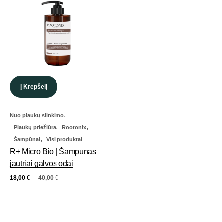
Į Krepšelį
,
Nuo plaukų slinkimo
,
,
Plaukų priežiūra
Rootonix
,
Šampūnai
Visi produktai
R+ Micro Bio | Šampūnas
jautriai galvos odai
18,00
€
40,00
€