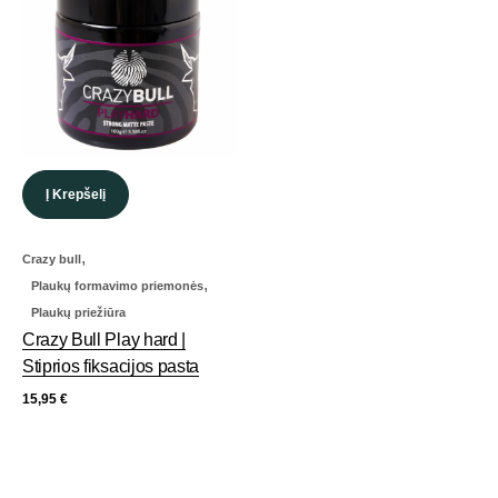
Į Krepšelį
,
Crazy bull
,
Plaukų formavimo priemonės
Plaukų priežiūra
Crazy Bull Play hard |
Stiprios fiksacijos pasta
15,95
€