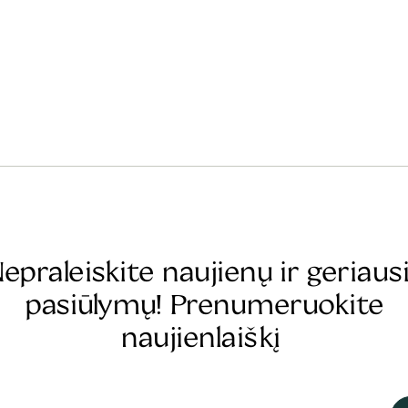
epraleiskite naujienų ir geriaus
pasiūlymų! Prenumeruokite
naujienlaiškį