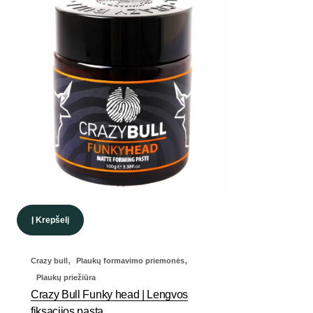
Į Krepšelį
,
,
Crazy bull
Plaukų formavimo priemonės
Plaukų priežiūra
Crazy Bull Funky head | Lengvos
fiksacijos pasta