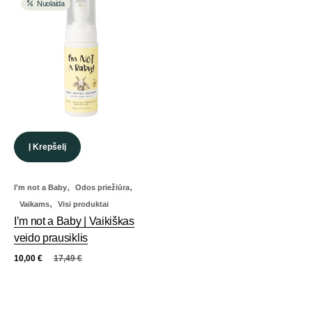
Nuolaida
Į Krepšelį
,
,
I'm not a Baby
Odos priežiūra
,
Vaikams
Visi produktai
I’m not a Baby | Vaikiškas
veido prausiklis
10,00
€
17,49
€