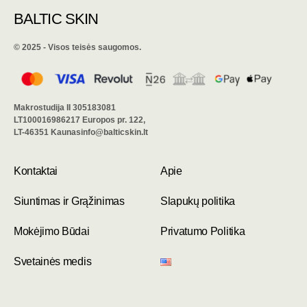
BALTIC SKIN
©️ 2025 - Visos teisės saugomos.
Makrostudija II 305183081
LT100016986217 Europos pr. 122,
LT-46351 Kaunasinfo@balticskin.lt
Kontaktai
Apie
Siuntimas ir Grąžinimas
Slapukų politika
Mokėjimo Būdai
Privatumo Politika
Svetainės medis