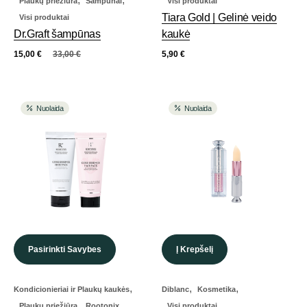
Plaukų priežiūra
Šampūnai
Visi produktai
Tiara Gold | Gelinė veido
Visi produktai
Dr.Graft šampūnas
kaukė
15,00
€
33,00
€
5,90
€
Nuolaida
Nuolaida
Pasirinkti Savybes
Į Krepšelį
,
,
,
Kondicionieriai ir Plaukų kaukės
Diblanc
Kosmetika
,
,
Plaukų priežiūra
Rootonix
Visi produktai