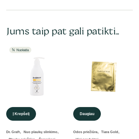
Jums taip pat gali patikti...
Nuolaida
Į Krepšelį
Daugiau
,
,
,
,
Dr. Graft
Nuo plaukų slinkimo
Odos priežiūra
Tiara Gold
,
,