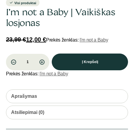
Visi produktai
I’m not a Baby | Vaikiškas
losjonas
23,99
€
12,00
€
Prekės ženklas:
I'm not a Baby
Į Krepšelį
Prekės ženklas:
I'm not a Baby
Aprašymas
Atsiliepimai (0)