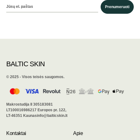
Prenumeruoti
BALTIC SKIN
©️ 2025 - Visos teisės saugomos.
Makrostudija II 305183081
LT100016986217 Europos pr. 122,
LT-46351 Kaunasinfo@balticskin.lt
Kontaktai
Apie