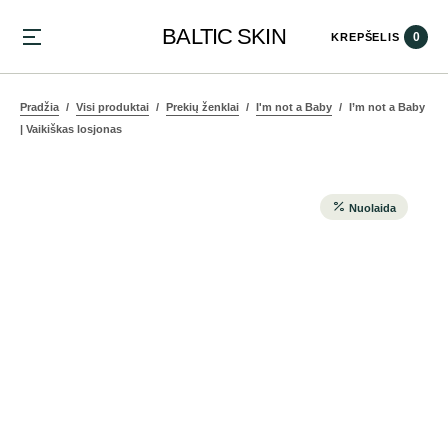
BALTIC SKIN
0
KREPŠELIS
Pradžia
Visi produktai
Prekių ženklai
I'm not a Baby
I’m not a Baby
| Vaikiškas losjonas
Nuolaida