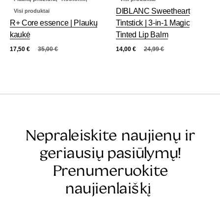
DIBLANC Sweetheart
Visi produktai
R+ Core essence | Plaukų
Tintstick | 3-in-1 Magic
kaukė
Tinted Lip Balm
17,50
€
35,00
€
14,00
€
24,99
€
Nepraleiskite naujienų ir
geriausių pasiūlymų!
Prenumeruokite
naujienlaiškį