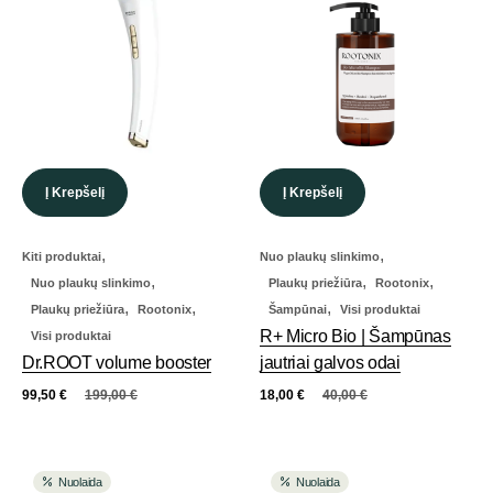
Į Krepšelį
Į Krepšelį
,
,
Kiti produktai
Nuo plaukų slinkimo
,
,
,
Nuo plaukų slinkimo
Plaukų priežiūra
Rootonix
,
,
,
Plaukų priežiūra
Rootonix
Šampūnai
Visi produktai
R+ Micro Bio | Šampūnas
Visi produktai
Dr.ROOT volume booster
jautriai galvos odai
99,50
€
199,00
€
18,00
€
40,00
€
Nuolaida
Nuolaida