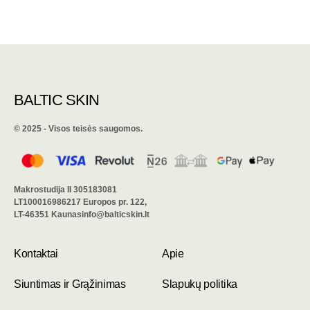
BALTIC SKIN
©️ 2025 - Visos teisės saugomos.
Makrostudija II 305183081
LT100016986217 Europos pr. 122,
LT-46351 Kaunasinfo@balticskin.lt
Kontaktai
Apie
Siuntimas ir Grąžinimas
Slapukų politika