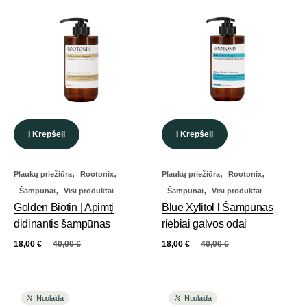
Į Krepšelį
Į Krepšelį
,
,
,
,
Plaukų priežiūra
Rootonix
Plaukų priežiūra
Rootonix
,
,
Šampūnai
Visi produktai
Šampūnai
Visi produktai
Golden Biotin | Apimtį
Blue Xylitol l Šampūnas
didinantis šampūnas
riebiai galvos odai
18,00
€
40,00
€
18,00
€
40,00
€
Nuolaida
Nuolaida