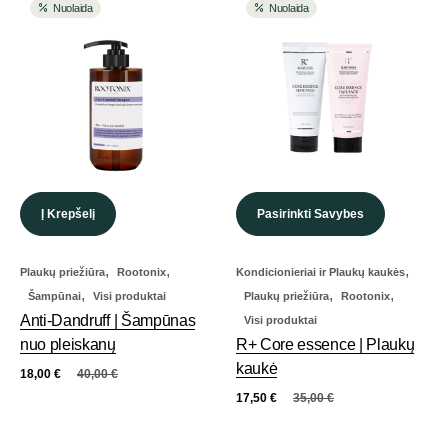
Nuolaida
Nuolaida
Į Krepšelį
Pasirinkti Savybes
,
,
,
Plaukų priežiūra
Rootonix
Kondicionieriai ir Plaukų kaukės
,
,
,
Šampūnai
Visi produktai
Plaukų priežiūra
Rootonix
Anti-Dandruff | Šampūnas
Visi produktai
nuo pleiskanų
R+ Core essence | Plaukų
kaukė
18,00
€
40,00
€
17,50
€
35,00
€