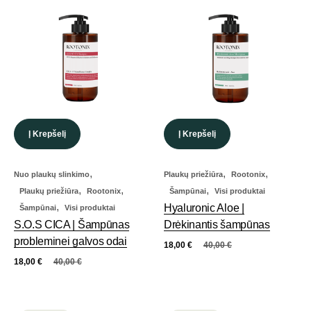
Į Krepšelį
Į Krepšelį
,
,
,
Nuo plaukų slinkimo
Plaukų priežiūra
Rootonix
,
,
,
Plaukų priežiūra
Rootonix
Šampūnai
Visi produktai
,
Hyaluronic Aloe |
Šampūnai
Visi produktai
S.O.S CICA | Šampūnas
Drėkinantis šampūnas
probleminei galvos odai
18,00
€
40,00
€
18,00
€
40,00
€