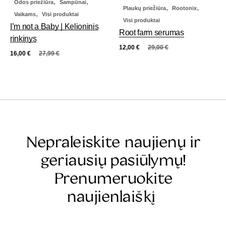
,
,
Odos priežiūra
Šampūnai
,
,
Plaukų priežiūra
Rootonix
,
Vaikams
Visi produktai
Visi produktai
I’m not a Baby | Kelioninis
Root farm serumas
rinkinys
12,00
€
29,00
€
16,00
€
27,99
€
Nepraleiskite naujienų ir
geriausių pasiūlymų!
Prenumeruokite
naujienlaiškį