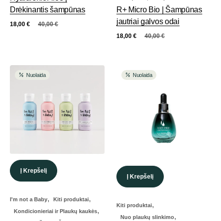
Drėkinantis šampūnas
R+ Micro Bio | Šampūnas
jautriai galvos odai
18,00
€
40,00
€
18,00
€
40,00
€
Nuolaida
Nuolaida
Į Krepšelį
Į Krepšelį
,
,
I'm not a Baby
Kiti produktai
,
Kiti produktai
,
Kondicionieriai ir Plaukų kaukės
,
Nuo plaukų slinkimo