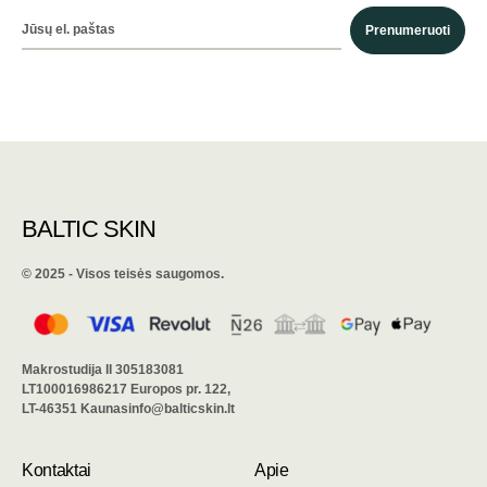
Prenumeruoti
BALTIC SKIN
©️ 2025 - Visos teisės saugomos.
Makrostudija II 305183081
LT100016986217 Europos pr. 122,
LT-46351 Kaunasinfo@balticskin.lt
Kontaktai
Apie