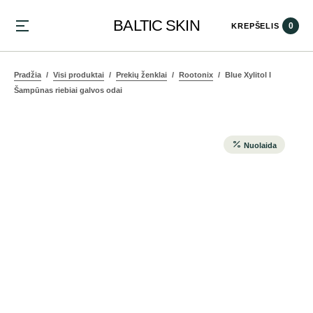
BALTIC SKIN
0
KREPŠELIS
Pradžia
Visi produktai
Prekių ženklai
Rootonix
Blue Xylitol l
Šampūnas riebiai galvos odai
Nuolaida