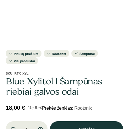
Plaukų priežiūra
Rootonix
Šampūnai
Visi produktai
SKU:
RTX_XYL
Blue Xylitol l Šampūnas
riebiai galvos odai
18,00
€
40,00
€
Prekės ženklas:
Rootonix