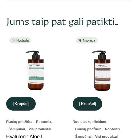
Jums taip pat gali patikti...
Nuolaida
Nuolaida
Į Krepšelį
Į Krepšelį
,
,
,
Plaukų priežiūra
Rootonix
Nuo plaukų slinkimo
,
,
,
Šampūnai
Visi produktai
Plaukų priežiūra
Rootonix
,
Hyaluronic Aloe |
Šampūnai
Visi produktai