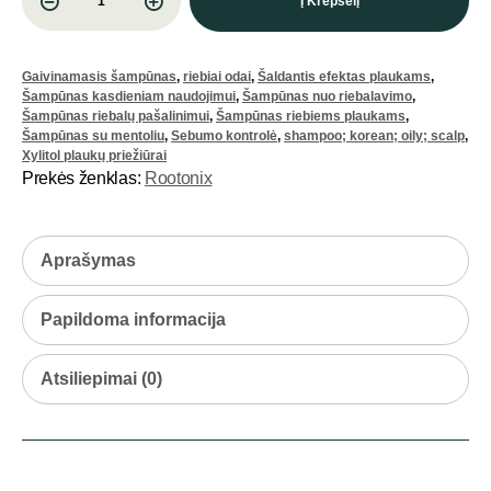
Į Krepšelį
Gaivinamasis šampūnas
,
riebiai odai
,
Šaldantis efektas plaukams
,
Šampūnas kasdieniam naudojimui
,
Šampūnas nuo riebalavimo
,
Šampūnas riebalų pašalinimui
,
Šampūnas riebiems plaukams
,
Šampūnas su mentoliu
,
Sebumo kontrolė
,
shampoo; korean; oily; scalp
,
Xylitol plaukų priežiūrai
Prekės ženklas:
Rootonix
Aprašymas
Papildoma informacija
Atsiliepimai (0)