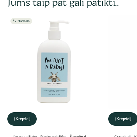
Jums taip pat gali patikti...
Nuolaida
Į Krepšelį
Į Krepšelį
,
,
,
,
I'm not a Baby
Plaukų priežiūra
Šampūnai
Crazy bull
K