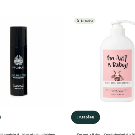
Nuolaida
Į Krepšelį
,
,
,
iti produktai
Nuo plaukų slinkimo
I'm not a Baby
Kondicionieriai ir 