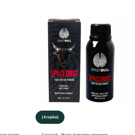
Į Krepšelį
,
,
,
Plaukų kaukės
Crazy bull
Plaukų formavimo priemonės