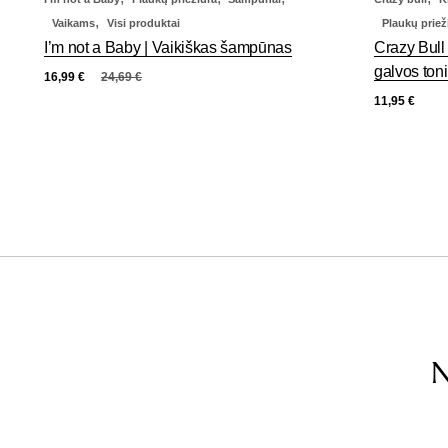
,
Vaikams
Visi produktai
Plaukų priež
I’m not a Baby | Vaikiškas šampūnas
Crazy Bull 
galvos ton
16,99
€
24,69
€
11,95
€
N