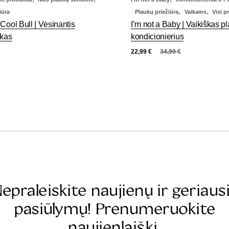
,
,
iūra
Plaukų priežiūra
Vaikams
Visi p
Cool Bull | Vėsinantis
I’m not a Baby | Vaikiškas p
ikas
kondicionierius
22,99
€
34,99
€
epraleiskite naujienų ir geriaus
pasiūlymų! Prenumeruokite
naujienlaiškį