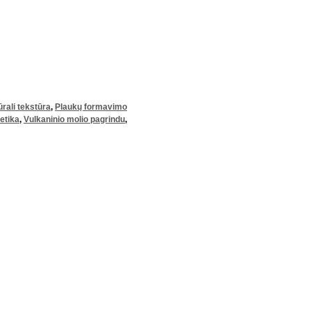
rali tekstūra
,
Plaukų formavimo
etika
,
Vulkaninio molio pagrindu
,