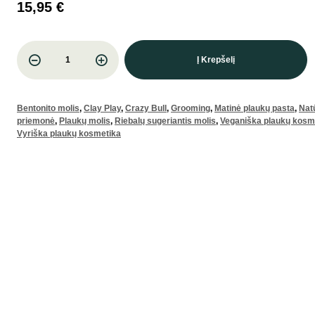
15,95
€
Į Krepšelį
Bentonito molis
,
Clay Play
,
Crazy Bull
,
Grooming
,
Matinė plaukų pasta
,
Natū
priemonė
,
Plaukų molis
,
Riebalų sugeriantis molis
,
Veganiška plaukų kosm
Vyriška plaukų kosmetika