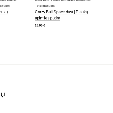
roduktai
Visi produktai
laukų
Crazy Bull Space dust | Plaukų
apimties pudra
15,95
€
ių