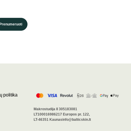
Prenumeruoti
 politika
Makrostudija II 305183081
LT100016986217 Europos pr. 122,
LT-46351 Kaunasinfo@balticskin.lt