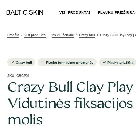
BALTIC SKIN
VISI PRODUKTAI
PLAUKŲ PRIEŽIŪRA
Pradžia
Visi produktai
Prekių ženklai
Crazy bull
Crazy Bull Clay Play | 
Crazy bull
Plaukų formavimo priemonės
Plaukų priežiūra
SKU:
CBCP01
Crazy Bull Clay Play 
Vidutinės fiksacijos
molis